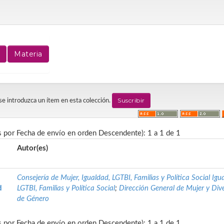
 se introduzca un ítem en esta colección.
s por Fecha de envío en orden Descendente): 1 a 1 de 1
Autor(es)
Consejería de Mujer, Igualdad, LGTBI, Familias y Política Social Igu
d
LGTBI, Familias y Política Social
;
Dirección General de Mujer y Div
de Género
s por Fecha de envío en orden Descendente): 1 a 1 de 1