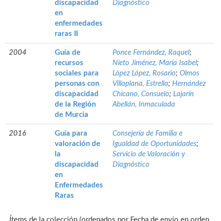
discapacidad
Diagnóstico
en
enfermedades
raras II
2004
Guía de
Ponce Fernández, Raquel
;
recursos
Nieto Jiménez, María Isabel
;
sociales para
López López, Rosario
;
Olmos
personas con
Villaplana, Estrella
;
Hernández
discapacidad
Chicano, Consuelo
;
Lajarín
de la Región
Abellán, Inmaculada
de Murcia
2016
Guía para
Consejería de Familia e
valoración de
Igualdad de Oportunidades
;
la
Servicio de Valoración y
discapacidad
Diagnóstico
en
Enfermedades
Raras
Ítems de la colección (ordenados por Fecha de envío en orden