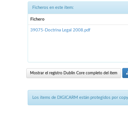
Ficheros en este ítem:
Fichero
39075-Doctrina Legal 2008.pdf
Mostrar el registro Dublin Core completo del ítem
Los ítems de DIGICARM están protegidos por copyri