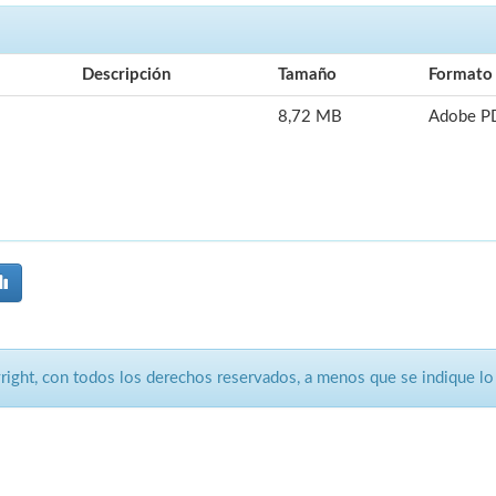
Descripción
Tamaño
Formato
8,72 MB
Adobe P
ght, con todos los derechos reservados, a menos que se indique lo 