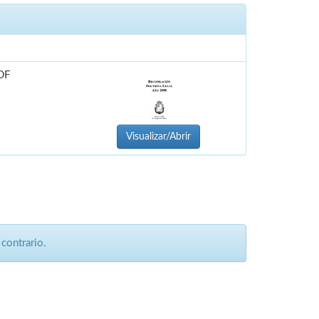
DF
Visualizar/Abrir
contrario.