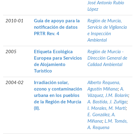
José Antonio Rubio
López
2010-01
Guía de apoyo para la
Región de Murcia,
notificación de datos
Servicio de Vigilancia
PRTR Rev. 4
e Inspección
Ambiental
2005
Etiqueta Ecológica
Región de Murcia -
Europea para Servicios
Dirección General de
de Alojamiento
Calidad Ambiental
Turístico
2004-02
Irradiación solar,
Alberto Requena,
ozono y contaminación
Agustín Miñana
;
A.
urbana en los pueblos
Vázquez, J.M. Bolarín
;
de la Región de Murcia
A. Bastida, J. Zuñiga
;
(II).
I. Morales, M. Martí
;
E. González, A.
Miñana
;
L.M. Tomás,
A. Requena