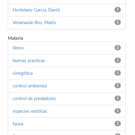
Hortelano García, David
1
Velamazán Ros, Mario
1
Materia
libros
2
buenas practicas
1
cinegética
1
control ambiental
1
control de predadores
1
especies exóticas
1
fauna
1