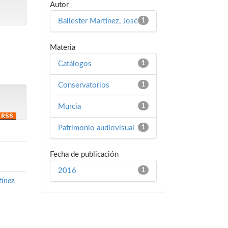
Autor
Ballester Martínez, José
1
Materia
Catálogos
1
Conservatorios
1
Murcia
1
Patrimonio audiovisual
1
Fecha de publicación
2016
1
tínez,